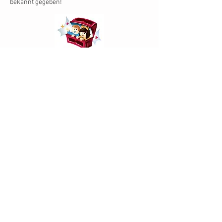
bekannt gegeben!
Anmeldung
Über das zentrale Vormerkverfahren
merken sie sich einen Platz für Ihr Kind
in unserer Kita vor. Erst mit erfolgtem
unterzeichneten Betreuungsvertrag gilt
der Platz als vergeben. Wir nehmen
Kontakt mit Ihnen auf, sobald der
vorangemeldete Platz zur Verfügung
steht. Das Verfahren finden Sie unter
folgendem Link:
http://www.freiburg.de/pb/,Lde/62474
0.html