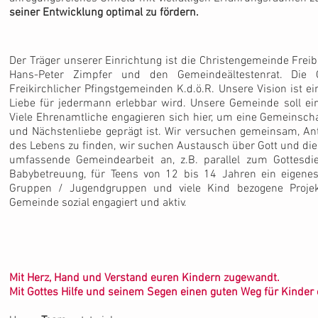
seiner Entwicklung optimal zu fördern.
Der Träger unserer Einrichtung ist die Christengemeinde Freibu
Hans-Peter Zimpfer und den Gemeindeältestenrat. Die
Freikirchlicher Pfingstgemeinden K.d.ö.R. Unsere Vision ist ei
Liebe für jedermann erlebbar wird. Unsere Gemeinde soll ein 
Viele Ehrenamtliche engagieren sich hier, um eine Gemeinscha
und Nächstenliebe geprägt ist. Wir versuchen gemeinsam, A
des Lebens zu finden, wir suchen Austausch über Gott und die W
umfassende Gemeindearbeit an, z.B. parallel zum Gottesdi
Babybetreuung, für Teens von 12 bis 14 Jahren ein eigen
Gruppen / Jugendgruppen und viele Kind bezogene Projek
Gemeinde sozial engagiert und aktiv.
Mit Herz, Hand und Verstand euren Kindern zugewandt.
Mit Gottes Hilfe und seinem Segen einen guten Weg für Kinder